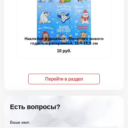
Наклейки бумажные «Веселого нового
Кн
года!», c раскраской, 11 × 15,5 см
10 руб.
Перейти в раздел
Есть вопросы?
Ваше имя: