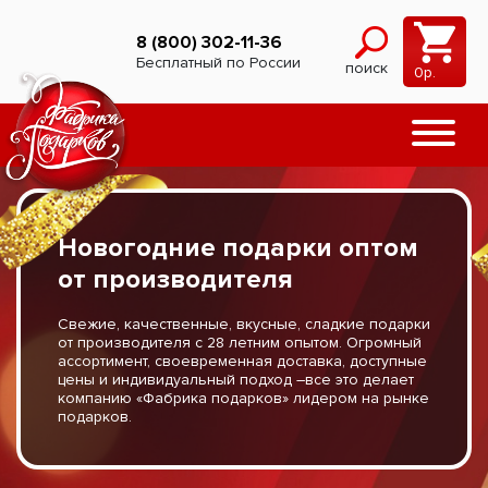
8 (800) 302-11-36
Бесплатный по России
поиск
0
р.
Новогодние подарки оптом
Нам 28 лет
от производителя
В 2025 году нам исполнилось 28 лет. Спасибо, что
Свежие, качественные, вкусные, сладкие подарки
доверяете нам самое важное - счастливые
от производителя с 28 летним опытом. Огромный
детские эмоции от новогодних подарков. 28 лет
ассортимент, своевременная доставка, доступные
мы стараемся сделать этот праздник еще более
цены и индивидуальный подход –все это делает
волшебным и это все благодаря вам.
компанию «Фабрика подарков» лидером на рынке
подарков.