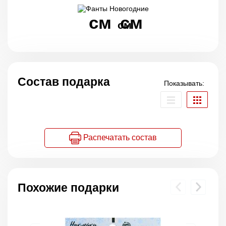
см
см
см
Состав подарка
Показывать:
Распечатать состав
Похожие подарки