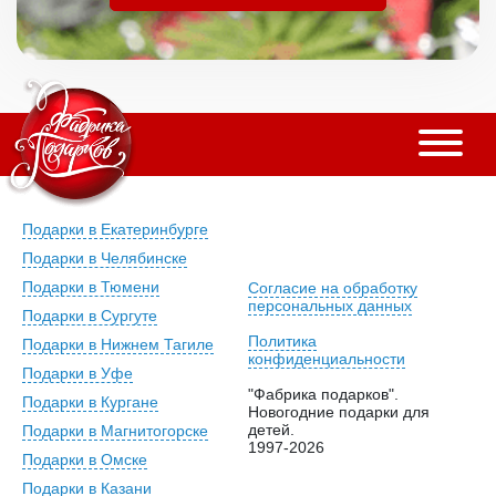
Подарки в Екатеринбурге
Подарки в Челябинске
Подарки в Тюмени
Согласие на обработку
персональных данных
Подарки в Сургуте
Политика
Подарки в Нижнем Тагиле
конфиденциальности
Подарки в Уфе
"Фабрика подарков".
Подарки в Кургане
Новогодние подарки для
детей.
Подарки в Магнитогорске
1997-2026
Подарки в Омске
Подарки в Казани