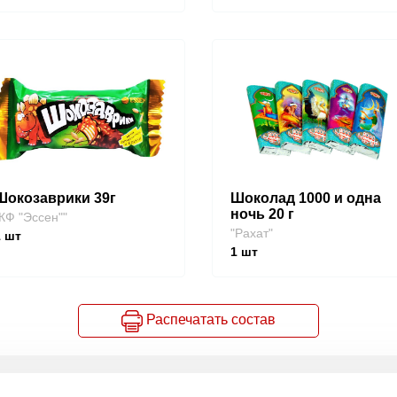
Шокозаврики 39г
Шоколад 1000 и одна
ночь 20 г
КФ "Эссен""
"Рахат"
1
шт
1
шт
Распечатать состав