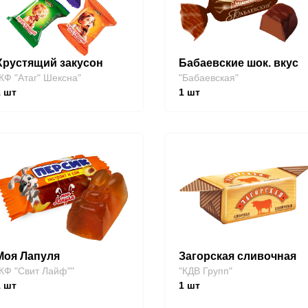
Хрустящий закусон
Бабаевские шок. вкус
КФ "Атаг" Шексна"
"Бабаевская"
1
шт
1
шт
Моя Лапуля
Загорская сливочная
КФ "Свит Лайф""
"КДВ Групп"
1
шт
1
шт