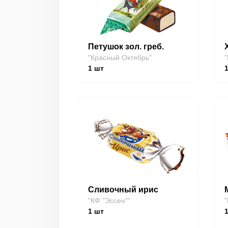
Петушок зол. греб.
"Красный Октябрь"
"
1
шт
Сливочный ирис
"КФ "Эссен""
"
1
шт