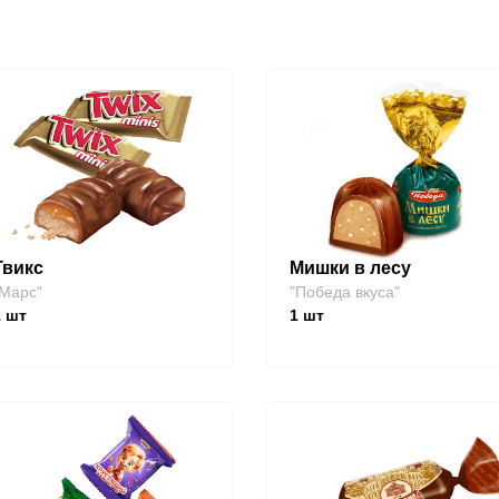
Твикс
Мишки в лесу
Марс"
"Победа вкуса"
1
шт
1
шт