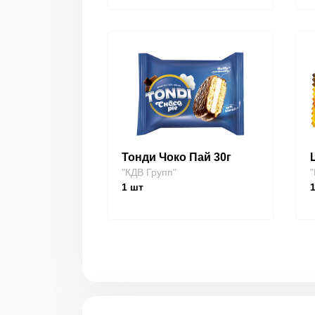
Тонди Чоко Пай 30г
"КДВ Групп"
"
1
шт