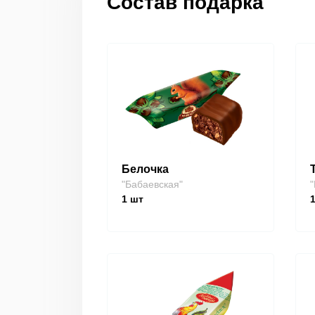
Состав подарка
Белочка
"Бабаевская"
"
1
шт