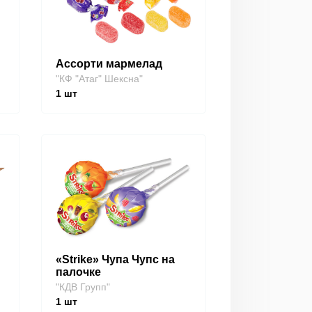
Ассорти мармелад
"КФ "Атаг" Шексна"
1
шт
«Strike» Чупа Чупс на
палочке
"КДВ Групп"
1
шт