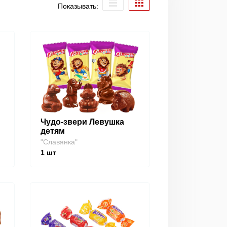
Показывать:
Чудо-звери Левушка
детям
"Славянка"
1
шт