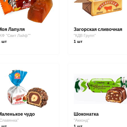
Моя Лапуля
Загорская сливочная
КФ "Свит Лайф""
"КДВ Групп"
1
шт
1
шт
Маленькое чудо
Шоконатка
Славянка"
"Акконд"
1
шт
1
шт