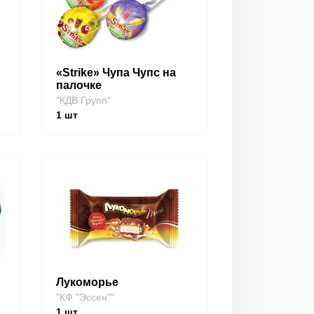
«Strike» Чупа Чупс на
палочке
"КДВ Групп"
1
шт
Лукоморье
"КФ "Эссен""
1
шт