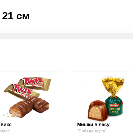
21 см
Твикс
Мишки в лесу
Марс"
"Победа вкуса"