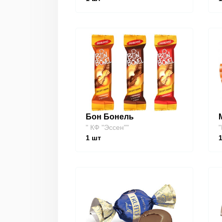
Бон Бонель
" КФ "Эссен""
"
1
шт