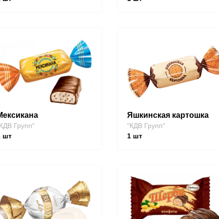
Мексикана
Яшкинская картошка
КДВ Групп"
"КДВ Групп"
1
шт
1
шт