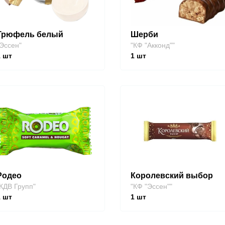
Трюфель белый
Шерби
Эссен"
"КФ "Акконд""
1
шт
1
шт
Родео
Королевский выбор
КДВ Групп"
"КФ "Эссен""
1
шт
1
шт