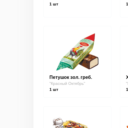
1
шт
Петушок зол. греб.
"Красный Октябрь"
"
1
шт