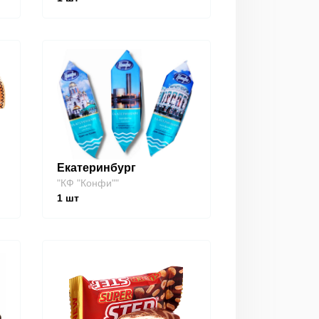
Екатеринбург
"КФ "Конфи""
1
шт