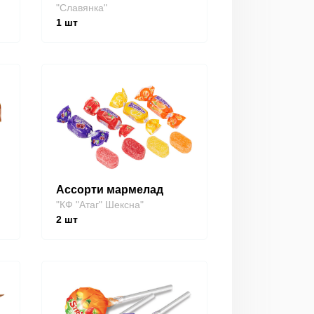
"Славянка"
1
шт
Ассорти мармелад
"КФ "Атаг" Шексна"
2
шт