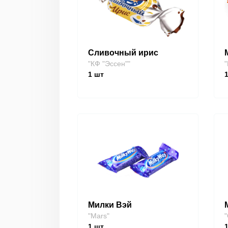
Сливочный ирис
"КФ "Эссен""
"
1
шт
Милки Вэй
"Mars"
"
1
шт