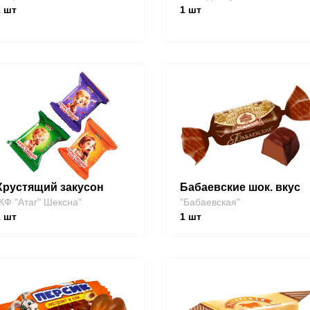
1
шт
1
шт
Хрустящий закусон
Бабаевские шок. вкус
КФ "Атаг" Шексна"
"Бабаевская"
1
шт
1
шт