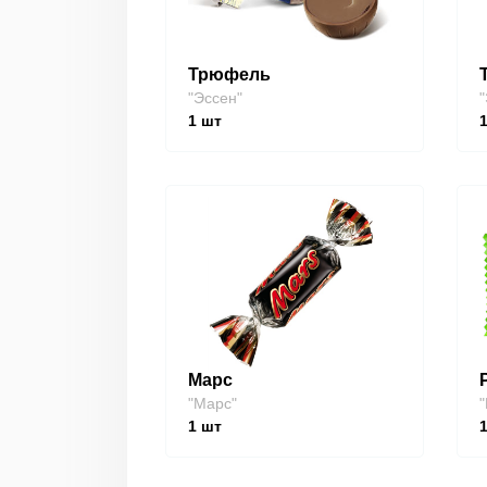
Трюфель
"Эссен"
"
1
шт
Марс
"Марс"
"
1
шт