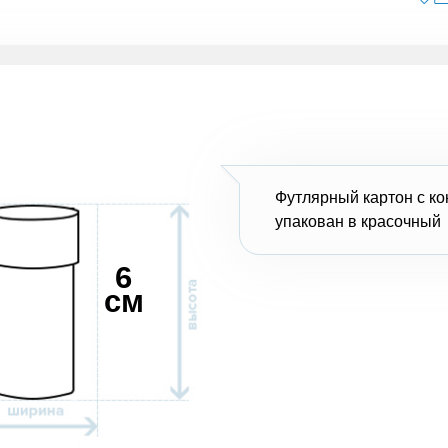
Футлярный картон с к
упакован в красочный
6
см