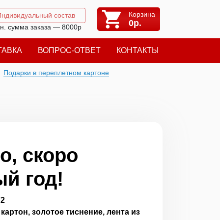
Корзина
Индивидуальный состав
0
р.
н. сумма заказа — 8000р
ТАВКА
ВОПРОС-ОТВЕТ
КОНТАКТЫ
Подарки в переплетном картоне
о, скоро
й год!
72
артон, золотое тиснение, лента из