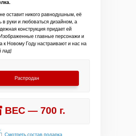
лка.
 не оставит никого равнодушным, её
ь в руки и любоваться дизайном, а
адежная конструкция придает ей
 Изображенные главные персонажи и
а к Новому Году настраивают и нас на
 лад!
Распродан
ВЕС —
700
г.
Смотреть состав подарка