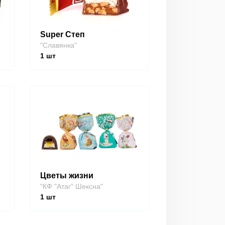
Super Степ
"Славянка"
1
шт
Цветы жизни
"КФ "Атаг" Шексна"
1
шт