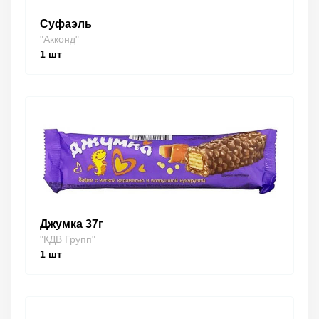
Суфаэль
"Акконд"
1
шт
Джумка 37г
"КДВ Групп"
1
шт