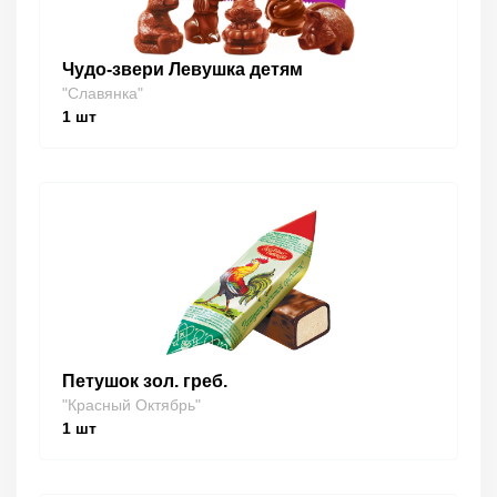
Чудо-звери Левушка детям
"Славянка"
1
шт
Петушок зол. греб.
"Красный Октябрь"
1
шт