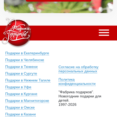
Подарки в Екатеринбурге
Подарки в Челябинске
Подарки в Тюмени
Согласие на обработку
персональных данных
Подарки в Сургуте
Политика
Подарки в Нижнем Тагиле
конфиденциальности
Подарки в Уфе
"Фабрика подарков".
Подарки в Кургане
Новогодние подарки для
детей.
Подарки в Магнитогорске
1997-2026
Подарки в Омске
Подарки в Казани