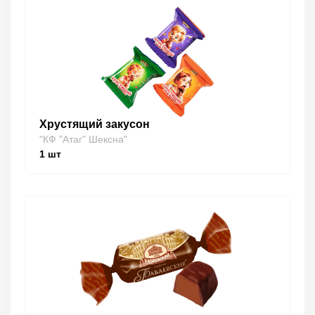
Хрустящий закусон
"КФ "Атаг" Шексна"
1
шт