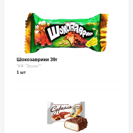
Шокозаврики 39г
"КФ "Эссен""
1
шт