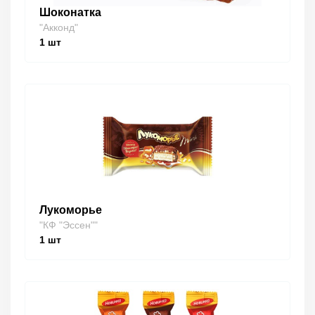
Шоконатка
"Акконд"
1
шт
Лукоморье
"КФ "Эссен""
1
шт