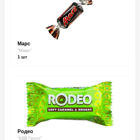
Марс
"Марс"
1
шт
Родео
"КДВ Групп"