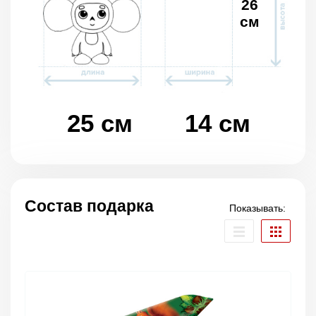
26
см
25 см
14 см
Состав подарка
Показывать: