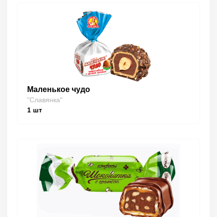
Маленькое чудо
"Славянка"
1
шт