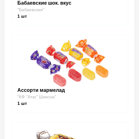
Бабаевские шок. вкус
"Бабаевская"
1
шт
Ассорти мармелад
"КФ "Атаг" Шексна"
1
шт