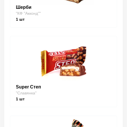
Шерби
"КФ "Акконд""
1
шт
Super Степ
"Славянка"
1
шт