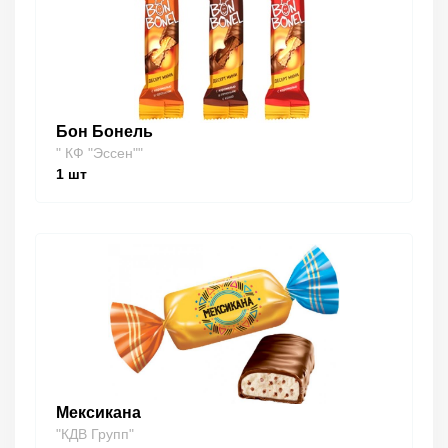
Бон Бонель
" КФ "Эссен""
1
шт
Мексикана
"КДВ Групп"