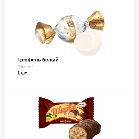
Трюфель белый
"Эссен"
1
шт