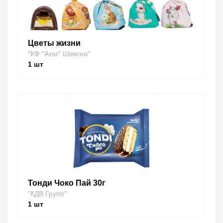
Цветы жизни
"КФ "Атаг" Шексна"
1
шт
Тонди Чоко Пай 30г
"КДВ Групп"
1
шт