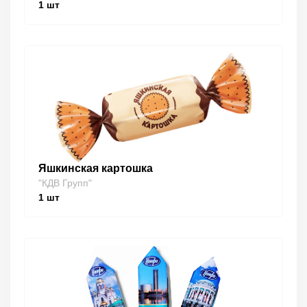
1
шт
Яшкинская картошка
"КДВ Групп"
1
шт