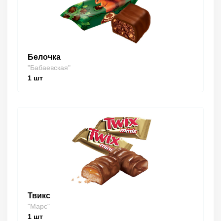
Белочка
"Бабаевская"
1
шт
Твикс
"Марс"
1
шт