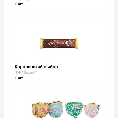
1
шт
Королевский выбор
"КФ "Эссен""
1
шт