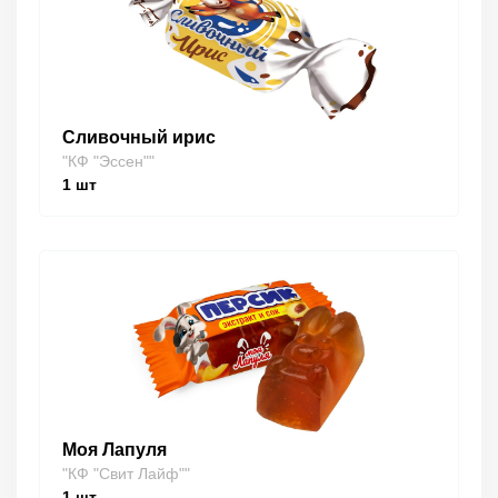
Сливочный ирис
"КФ "Эссен""
1
шт
Моя Лапуля
"КФ "Свит Лайф""
1
шт