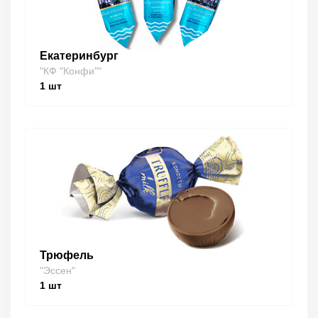
Екатеринбург
"КФ "Конфи""
1
шт
Трюфель
"Эссен"
1
шт