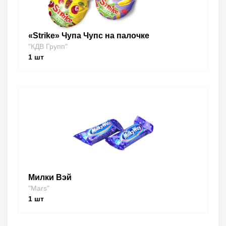
«Strike» Чупа Чупс на палочке
"КДВ Групп"
1
шт
Милки Вэй
"Mars"
1
шт